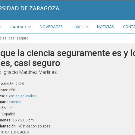
NOVEDADES
NOTICIAS
CONT
CALIDAD
LIBRES
o es, casi seguro
 que la ciencia seguramente es y l
 es, casi seguro
 Ignacio Martínez Martínez
 edición:
2025
inas:
358
ca:
Ciencias aplicadas
ión:
Ciencias
ión:
1.ª
:
Español
iones:
15 x 21,5 cm
ernación:
Rústica con solapas
78-84-1340-900-9