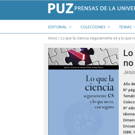
EDITORIAL
COLECCIONES
TEMAS
Inicio
Lo que la ciencia seguramente es y lo que n
Lo
no
Jesús
Año de
Nº pág
Temáti
Colecc
Nº edic
Idioma
Dimens
Encuad
ISBN:
9