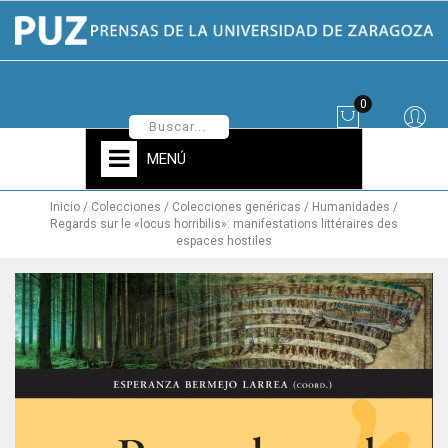
0
MENÚ
Inicio
Colecciones
Colecciones genéricas
Humanidades
Regards sur le «locus horribilis»: manifestations littéraires des
espaces hostiles