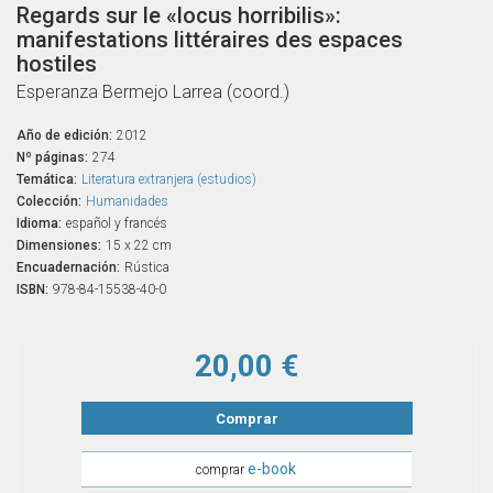
Regards sur le «locus horribilis»:
manifestations littéraires des espaces
hostiles
Esperanza Bermejo Larrea (coord.)
Año de edición:
2012
Nº páginas:
274
Temática:
Literatura extranjera (estudios)
Colección:
Humanidades
Idioma:
español y francés
Dimensiones:
15 x 22 cm
Encuadernación:
Rústica
ISBN:
978-84-15538-40-0
20,00 €
Comprar
e-book
comprar