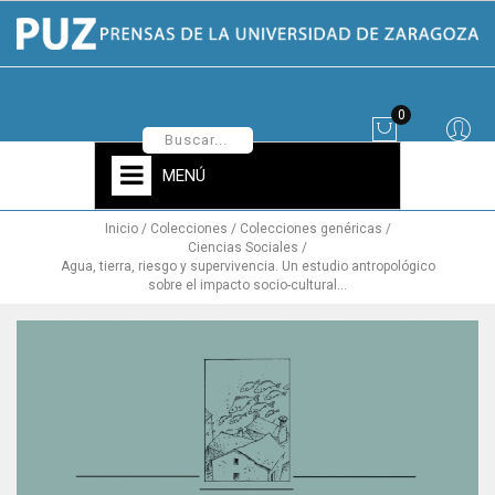
0
MENÚ
Inicio
Colecciones
Colecciones genéricas
Ciencias Sociales
Agua, tierra, riesgo y supervivencia. Un estudio antropológico
sobre el impacto socio-cultural...