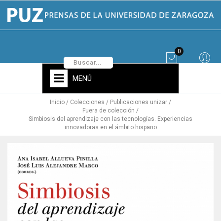
0
MENÚ
Inicio
Colecciones
Publicaciones unizar
Fuera de colección
Simbiosis del aprendizaje con las tecnologías. Experiencias
innovadoras en el ámbito hispano