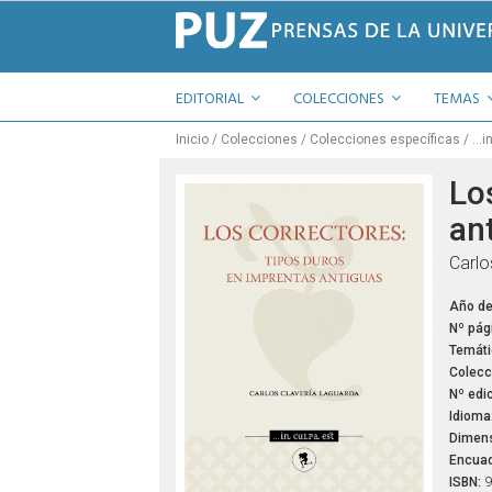
EDITORIAL
COLECCIONES
TEMAS
Inicio
Colecciones
Colecciones específicas
...
Lo
an
Carlo
Año de
Nº pág
Temáti
Colecc
Nº edic
Idioma
Dimens
Encuad
ISBN: