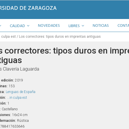
NOVEDADES
NOTICIAS
CONT
CALIDAD
LIBRES
in culpa est
Los correctores: tipos duros en imprentas antiguas
s correctores: tipos duros en impr
tiguas
s Clavería Laguarda
 edición:
2019
inas:
153
ca:
Lenguas de España
ión:
...in culpa est
ión:
1
:
Castellano
iones:
16x24 cm
ernación:
Rústica
9788417633646