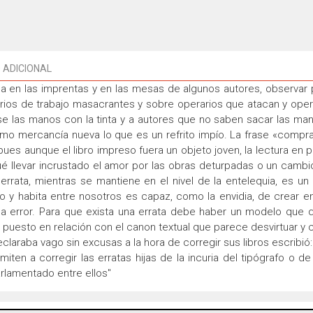
 ADICIONAL
a en las imprentas y en las mesas de algunos autores, observar p
orarios de trabajo masacrantes y sobre operarios que atacan y op
 las manos con la tinta y a autores que no saben sacar las man
o mercancía nueva lo que es un refrito impío. La frase «compra 
pues aunque el libro impreso fuera un objeto joven, la lectura en 
qué llevar incrustado el amor por las obras deturpadas o un cambi
 errata, mientras se mantiene en el nivel de la entelequia, es un
 y habita entre nosotros es capaz, como la envidia, de crear e
a error. Para que exista una errata debe haber un modelo que qu
puesto en relación con el canon textual que parece desvirtuar y c
laraba vago sin excusas a la hora de corregir sus libros escribió
iten a corregir las erratas hijas de la incuria del tipógrafo o de
rlamentado entre ellos"