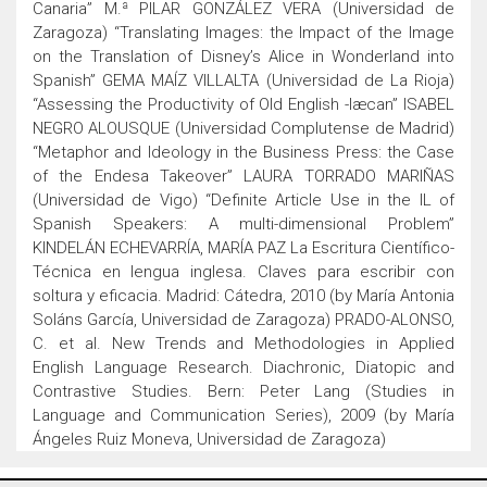
Canaria” M.ª PILAR GONZÁLEZ VERA (Universidad de
Zaragoza) “Translating Images: the Impact of the Image
on the Translation of Disney’s Alice in Wonderland into
Spanish” GEMA MAÍZ VILLALTA (Universidad de La Rioja)
“Assessing the Productivity of Old English -læcan” ISABEL
NEGRO ALOUSQUE (Universidad Complutense de Madrid)
“Metaphor and Ideology in the Business Press: the Case
of the Endesa Takeover” LAURA TORRADO MARIÑAS
(Universidad de Vigo) “Definite Article Use in the IL of
Spanish Speakers: A multi-dimensional Problem”
KINDELÁN ECHEVARRÍA, MARÍA PAZ La Escritura Científico-
Técnica en lengua inglesa. Claves para escribir con
soltura y eficacia. Madrid: Cátedra, 2010 (by María Antonia
Soláns García, Universidad de Zaragoza) PRADO-ALONSO,
C. et al. New Trends and Methodologies in Applied
English Language Research. Diachronic, Diatopic and
Contrastive Studies. Bern: Peter Lang (Studies in
Language and Communication Series), 2009 (by María
Ángeles Ruiz Moneva, Universidad de Zaragoza)