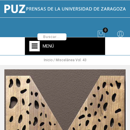
0
MENÚ
Inicio
Miscelánea Vol. 43