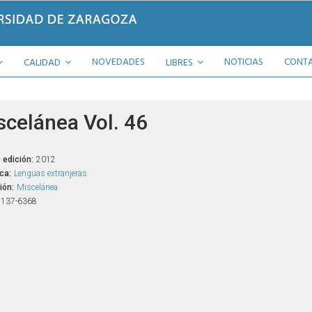
NOVEDADES
NOTICIAS
CONT
CALIDAD
LIBRES
scelánea Vol. 46
 edición:
2012
ca:
Lenguas extranjeras
ión:
Miscelánea
1137-6368