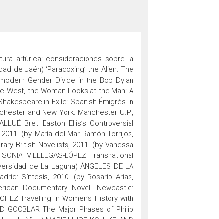
ra artúrica: consideraciones sobre la
d de Jaén) ‘Paradoxing’ the Alien: The
modern Gender Divide in the Bob Dylan
he West, the Woman Looks at the Man: A
hakespeare in Exile: Spanish Émigrés in
chester and New York: Manchester U.P.,
LLUÉ Bret Easton Ellis’s Controversial
 2011. (by María del Mar Ramón Torrijos,
ry British Novelists, 2011. (by Vanessa
SONIA VILLLEGAS-LÓPEZ Transnational
Universidad de La Laguna) ÁNGELES DE LA
drid: Síntesis, 2010. (by Rosario Arias,
erican Documentary Novel. Newcastle:
CHEZ Travelling in Women’s History with
VID GOOBLAR The Major Phases of Philip