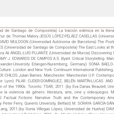
e Santiago de Compostela) La traición edénica en la literatu
rthur de Thomas Malory JESÚS LÓPEZ-PELÁEZ CASELLAS (Universida
s DAVID MULDOON (Universidad Autónoma de Barcelona) The Post
ES (Universidad de Santiago de Compostela) The East Looks at t
ica Ali ÁNGEL-LUIS PUJANTE (Universidad de Murcia) Discovering S
MY J. EDWARDS DE CAMPOS A.S. Byatt: Critical Storytelling. Man
exander-University Erlangen-Nuremberg, Germany) SONIA BAELO-A
ulture. London and New York: Continuum International Publishing,
ER CHILDS Julian Barnes. Manchester: Manchester U.P. Contempora
 de Lyon) PILAR CUDER-DOMÍNGUEZ, BELÉN MARTÍN-LUCAS AND 
n of the 1990s. Toronto: TSAR, 2011. (by Eva Darias Beautell, 
la violencia de género: literatura, arte, cine y videojuegos. Ma
 Factual Fictions: Narrative Truth and the Contemporary Am
y Peter Ferry, Queen’s University, Belfast) M. SORAYA GARCÍA-SÁN
 Lang, 2011.(by Sonia Villegas López, Universidad de Huelva) DA