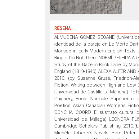

RESEÑA
ALMUDENA GÓMEZ SEOANE (Universidad d
identidad de la pareja en Le Morte Da
Morisco in Early Modern English Text
Biopic I’m Not There NOEMÍ PEREIRA-AR
Study of the Gaze in Brick Lane by Mon
England (1819-1840) ALEXA ALFER AND A
2010. (by Susanne Gruss, Friedrich-Al
Fiction: Writing between High and Low C
Universidad de Castilla-La Mancha) PET
Guignery, Ecole Normale Supérieure
Poetics: Asian Canadian Women’s Fictio
CONCHA, COORD. El sustrato cultural de 
Universidad de Málaga) LEONORA FLIS
Cambridge Scholars Publishing, 2010.(b
Michèle Roberts’s Novels. Bern: Peter