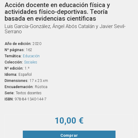
Acción docente en educación física y
actividades físico-deportivas. Teoría
basada en evidencias científicas
Luis García-González, Ángel Abós Catalán y Javier Sevil-
Serrano
Año de edición:
2020
Nº páginas:
162
Temática:
Educación
Colección:
Sociales
Nº edición:
1.ª
Idioma:
Español
Dimensiones:
17 x 23 xm
Encuadernación:
Rústica
Serie:
Textos docentes
ISBN:
978-84-1340-144-7
10,00 €
Comprar