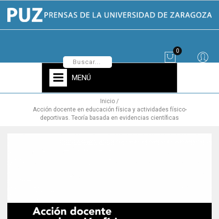
0
MENÚ
Inicio
Acción docente en educación física y actividades físico-
deportivas. Teoría basada en evidencias científicas