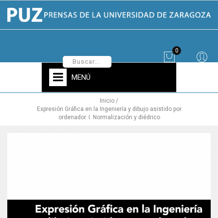
0
MENÚ
Inicio
Expresión Gráfica en la Ingeniería y dibujo asistido por
ordenador. I. Normalización y diédrico