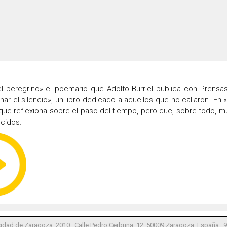
l peregrino» el poemario que Adolfo Burriel publica con Prensa
el silencio», un libro dedicado a aquellos que no callaron. En «
z, que reflexiona sobre el paso del tiempo, pero que, sobre todo
ecidos.
idad de Zaragoza, 2010 · Calle Pedro Cerbuna, 12, 50009 Zaragoza, España · 