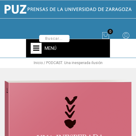
0
MENÚ
Inicio
PODCAST. Una inesperada ilusión