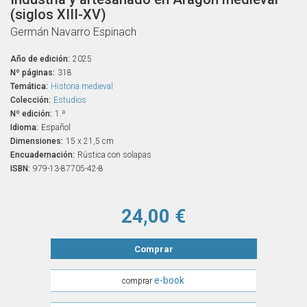
(siglos XIII-XV)
Germán Navarro Espinach
Año de edición:
2025
Nº páginas:
318
Temática:
Historia medieval
Colección:
Estudios
Nº edición:
1.ª
Idioma:
Español
Dimensiones:
15 x 21,5 cm
Encuadernación:
Rústica con solapas
ISBN:
979-13-87705-42-8
24,00 €
Comprar
e-book
comprar