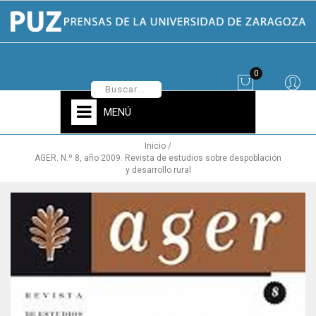
0
MENÚ
Inicio
AGER. N.º 8, año 2009. Revista de estudios sobre despoblación
y desarrollo rural