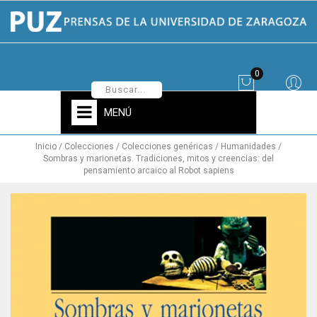
0
MENÚ
Inicio
Colecciones
Colecciones genéricas
Humanidades
Sombras y marionetas. Tradiciones, mitos y creencias: del
pensamiento arcaico al Robot sapiens