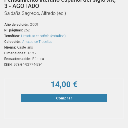
3 - AGOTADO
Saldaña Sagredo, Alfredo (ed.)
Año de edición:
2009
Nº páginas:
252
Temática:
Literatura española (estudios)
Colección:
Anexos de Tropelías
Idioma:
Castellano
Dimensiones:
15 x 21
Encuadernación:
Rústica
ISBN:
978-84-92774-53-1
14,00 €
Comprar