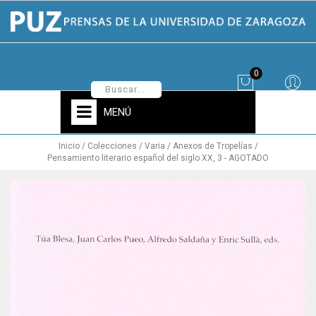
0
MENÚ
Inicio
Colecciones
Varia
Anexos de Tropelías
Pensamiento literario español del siglo XX, 3 - AGOTADO