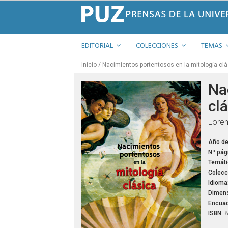
EDITORIAL
COLECCIONES
TEMAS
Inicio
Nacimientos portentosos en la mitología clá
Na
cl
Loren
Año de
Nº pág
Temáti
Colecc
Idioma
Dimens
Encuad
ISBN:
8