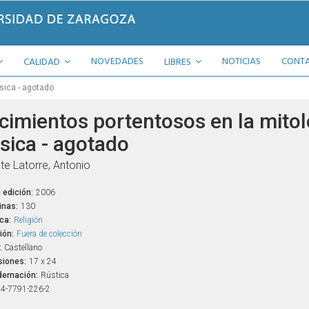
NOVEDADES
NOTICIAS
CONT
CALIDAD
LIBRES
sica - agotado
cimientos portentosos en la mitol
ásica - agotado
te Latorre, Antonio
 edición:
2006
inas:
130
ca:
Religión
ión:
Fuera de colección
:
Castellano
iones:
17 x 24
ernación:
Rústica
4-7791-226-2