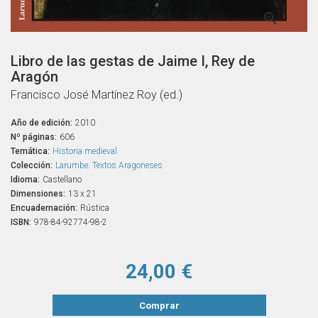

Libro de las gestas de Jaime I, Rey de
Aragón
Francisco José Martínez Roy (ed.)
Año de edición:
2010
Nº páginas:
606
Temática:
Historia medieval
Colección:
Larumbe. Textos Aragoneses
Idioma:
Castellano
Dimensiones:
13 x 21
Encuadernación:
Rústica
ISBN:
978-84-92774-98-2
24,00 €
Comprar