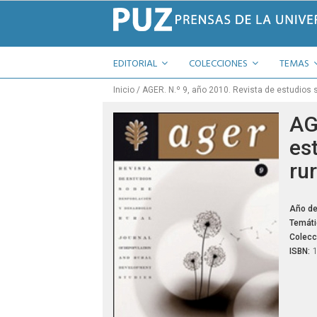
EDITORIAL
COLECCIONES
TEMAS
Inicio
AGER. N.º 9, año 2010. Revista de estudios s
AG
es
rur
Año de
Temáti
Colecc
ISBN: