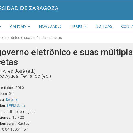
NOVEDADES
NOTICIAS
CONT
CALIDAD
LIBRES
o eletrônico e suas múltiplas facetas
governo eletrônico e suas múltipl
cetas
, Aires José (ed.)
do Ayuda, Fernando (ed.)
 edición:
2010
inas:
341
ca:
Derecho
ión:
LEFIS Series
:
castellano, portugués
iones:
15 x 22
ernación:
Rústica
78-84-15031-45-1