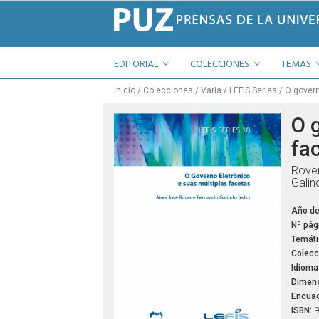
EDITORIAL
COLECCIONES
TEMAS
Inicio
Colecciones
Varia
LEFIS Series
O govern
O 
fa
Rover
Galin
Año de
Nº pág
Temáti
Colecc
Idioma
Dimens
Encuad
ISBN:
9