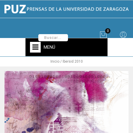
0
MENÚ
Inicio
Ibersid 2010