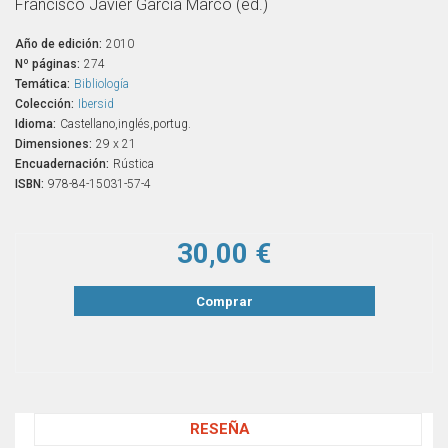
Francisco Javier García Marco (ed.)
Año de edición:
2010
Nº páginas:
274
Temática:
Bibliología
Colección:
Ibersid
Idioma:
Castellano,inglés,portug.
Dimensiones:
29 x 21
Encuadernación:
Rústica
ISBN:
978-84-15031-57-4
30,00 €
Comprar
RESEÑA