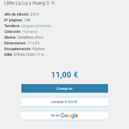
LiMei Liu Liu y Huang S. H.
Año de edición:
2010
Nº páginas:
108
Temática:
Lenguas extranjeras
Colección:
Humanas
Idioma:
Castellano, chino
Dimensiones:
17 x 23
Encuadernación:
Rústica
ISBN:
978-84-15031-71-0
11,00 €
Comprar
e-book
comprar
Ver en