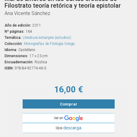
Filostrato teoría retórica y teoría epistolar
Ana Vicente Sánchez
Año de edición:
2011
Nº páginas:
164
Temática:
Literatura extranjera (estudios)
Colección:
Monografías de Filología Griega
Idioma:
Castellano
Dimensiones:
17 x 23 cm
Encuadernación:
Rústica
ISBN:
978-84-92774-46-3
16,00 €
Comprar
Ver en
descarga
libre