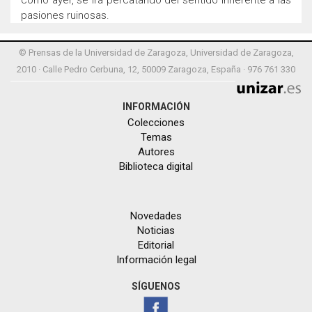
como ayer, se irá percatando del sentido inherente a las
pasiones ruinosas.
© Prensas de la Universidad de Zaragoza, Universidad de Zaragoza,
2010 · Calle Pedro Cerbuna, 12, 50009 Zaragoza, España · 976 761 330
INFORMACIÓN
Colecciones
Temas
Autores
Biblioteca digital
Novedades
Noticias
Editorial
Información legal
SÍGUENOS