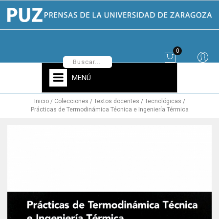
0
MENÚ
Inicio
Colecciones
Textos docentes
Tecnológicas
Prácticas de Termodinámica Técnica e Ingeniería Térmica