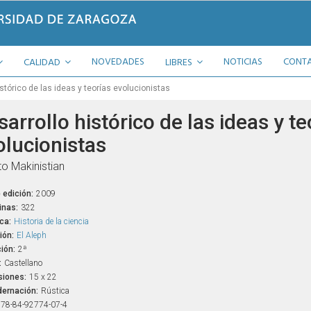
NOVEDADES
NOTICIAS
CONT
CALIDAD
LIBRES
stórico de las ideas y teorías evolucionistas
arrollo histórico de las ideas y te
olucionistas
to Makinistian
 edición:
2009
inas:
322
ca:
Historia de la ciencia
ión:
El Aleph
ión:
2ª
:
Castellano
iones:
15 x 22
ernación:
Rústica
78-84-92774-07-4