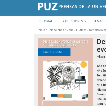
EDITORIAL
COLECCIONES
TEMAS
Inicio
Colecciones
Varia
El Aleph
Desarrollo hi
Des
ev
Alber
Año de
Nº pág
Temáti
Colecc
Nº edic
Idioma
Dimens
Encuad
ISBN:
9