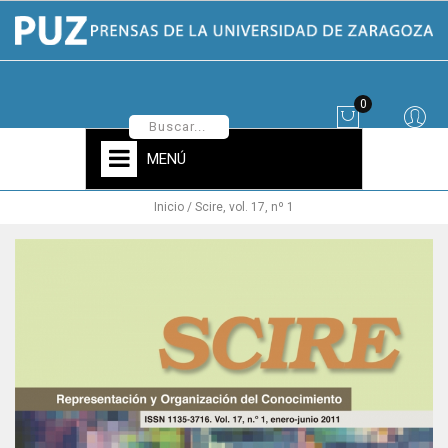
0
MENÚ
Inicio
Scire, vol. 17, nº 1