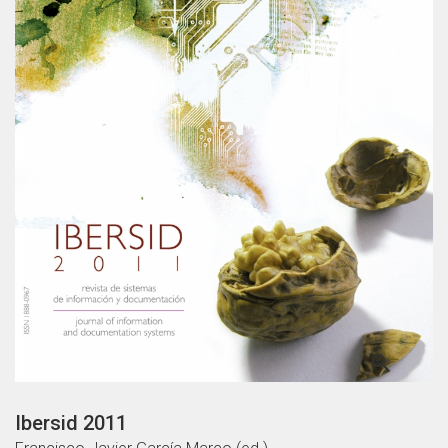

Ibersid 2011