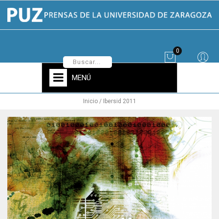
0
MENÚ
Inicio
Ibersid 2011