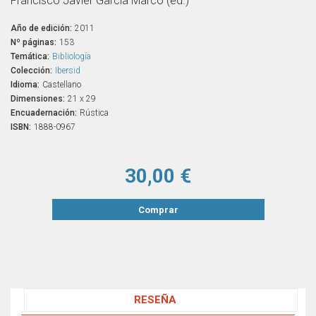
Francisco Javier García Marco (ed.)
Año de edición:
2011
Nº páginas:
153
Temática:
Bibliología
Colección:
Ibersid
Idioma:
Castellano
Dimensiones:
21 x 29
Encuadernación:
Rústica
ISBN:
1888-0967
30,00 €
Comprar
RESEÑA