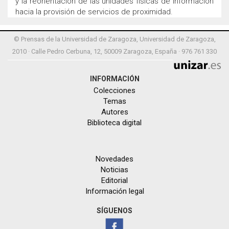
y la reorientación de las unidades físicas de información
hacia la provisión de servicios de proximidad.
© Prensas de la Universidad de Zaragoza, Universidad de Zaragoza,
2010 · Calle Pedro Cerbuna, 12, 50009 Zaragoza, España · 976 761 330
INFORMACIÓN
Colecciones
Temas
Autores
Biblioteca digital
Novedades
Noticias
Editorial
Información legal
SÍGUENOS