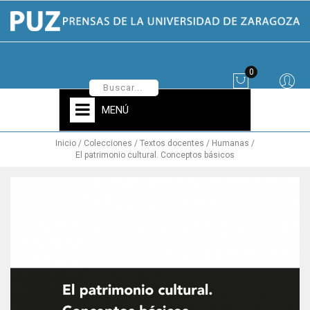
0
MENÚ
Inicio
Colecciones
Textos docentes
Humanas
El patrimonio cultural. Conceptos básicos