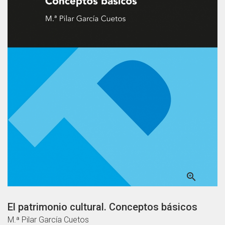

El patrimonio cultural. Conceptos básicos
M.ª Pilar García Cuetos