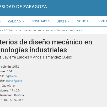
NOVEDADES
NOTICIAS
CONT
CALIDAD
LIBRES
cas
Criterios de diseño mecánico en tecnologías industriales
iterios de diseño mecánico en
cnologías industriales
s Javierre Lardiés y Ángel Fernández Cuello
 edición:
2012
inas:
264
ca:
Ingeniería
ión:
Tecnológicas
:
Castellano
iones:
17 x 23
ernación:
Rústica
78-84-15274-53-7