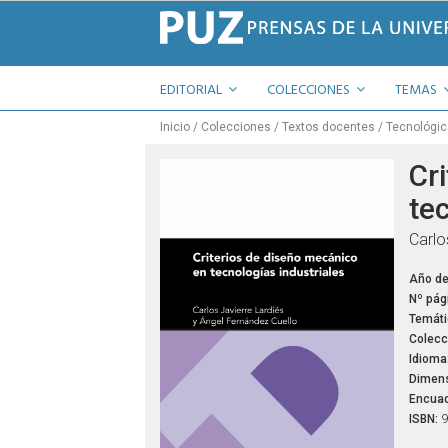
EDITORIAL
COLECCIONES
TEMAS
Inicio
Colecciones
Textos docentes
Tecnológi
Cr
te
Carlo
Año de
Nº pág
Temáti
Colecc
Idioma
Dimens
Encuad
ISBN:
9