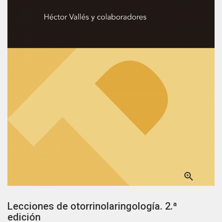

Lecciones de otorrinolaringología. 2.ª
edición