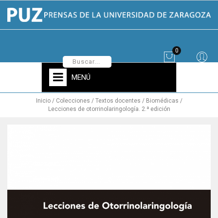
0
MENÚ
Inicio
Colecciones
Textos docentes
Biomédicas
Lecciones de otorrinolaringología. 2.ª edición