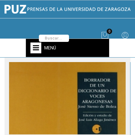
0
MENÚ