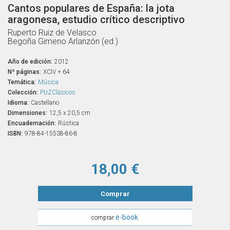
Cantos populares de España: la jota
aragonesa, estudio crítico descriptivo
Ruperto Ruiz de Velasco
Begoña Gimeno Arlanzón (ed.)
Año de edición:
2012
Nº páginas:
XCIV + 64
Temática:
Música
Colección:
PUZClásicos
Idioma:
Castellano
Dimensiones:
12,5 x 20,5 cm
Encuadernación:
Rústica
ISBN:
978-84-15538-86-8
18,00 €
Comprar
e-book
comprar