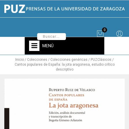
0
MENÚ
Inicio
Colecciones
Colecciones genéricas
PUZClásicos
Cantos populares de España: la jota aragonesa, estudio crítico
descriptivo