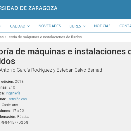
NOVEDADES
NOTICIAS
CONT
CALIDAD
LIBRES
cas
Teoría de máquinas e instalaciones de fluidos
oría de máquinas e instalaciones 
idos
Antonio García Rodríguez y Esteban Calvo Bernad
 edición:
2013
inas:
210
ca:
Ingeniería
ión:
Tecnológicas
:
Castellano
iones:
17 x 23
ernación:
Rústica
78-84-15770-26-8