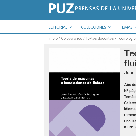
EDITORIAL
COLECCIONES
TEMAS
Inicio
Colecciones
Textos docentes
Tecnológi
Te
flu
Juan 
Año de
Nº pág
Temáti
Colecc
Idioma
Dimens
Encuad
ISBN:
9