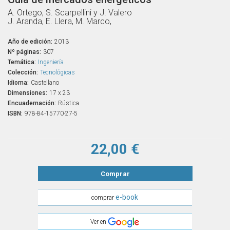
A. Ortego, S. Scarpellini y J. Valero
J. Aranda, E. Llera, M. Marco,
Año de edición:
2013
Nº páginas:
307
Temática:
Ingeniería
Colección:
Tecnológicas
Idioma:
Castellano
Dimensiones:
17 x 23
Encuadernación:
Rústica
ISBN:
978-84-15770-27-5
22,00 €
Comprar
e-book
comprar
Ver en