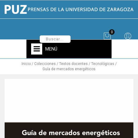
0
MENÚ
Inicio
Colecciones
Textos docentes
Tecnológicas
Guía de mercados energéticos