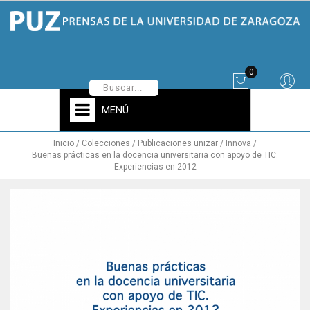
0
MENÚ
Inicio
Colecciones
Publicaciones unizar
Innova
Buenas prácticas en la docencia universitaria con apoyo de TIC.
Experiencias en 2012