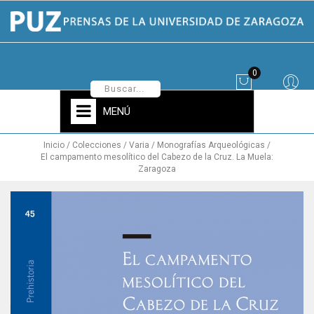
0
MENÚ
Inicio
Colecciones
Varia
Monografías Arqueológicas
El campamento mesolítico del Cabezo de la Cruz. La Muela:
Zaragoza