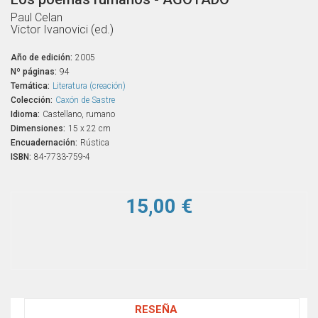
Paul Celan
Victor Ivanovici (ed.)
Año de edición:
2005
Nº páginas:
94
Temática:
Literatura (creación)
Colección:
Caxón de Sastre
Idioma:
Castellano, rumano
Dimensiones:
15 x 22 cm
Encuadernación:
Rústica
ISBN:
84-7733-759-4
15,00 €
RESEÑA