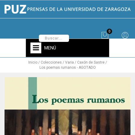
0
MENÚ
Inicio
Colecciones
Varia
Caxón de Sastre
Los poemas rumanos - AGOTADO