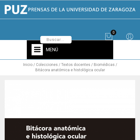
0
MENÚ
Inicio
Colecciones
Textos docentes
Biomédicas
Bitácora anatómica e histológica ocular