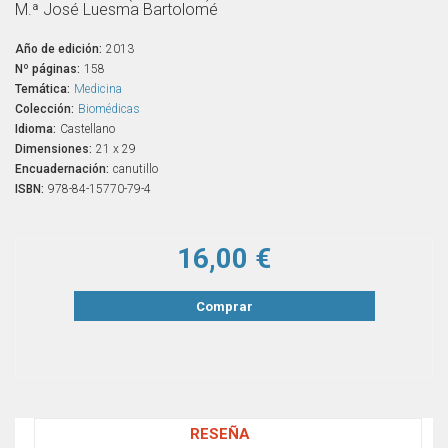
M.ª José Luesma Bartolomé
Año de edición:
2013
Nº páginas:
158
Temática:
Medicina
Colección:
Biomédicas
Idioma:
Castellano
Dimensiones:
21 x 29
Encuadernación:
canutillo
ISBN:
978-84-15770-79-4
16,00 €
Comprar
RESEÑA