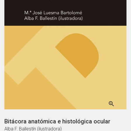

Bitácora anatómica e histológica ocular
Alba F. Ballestín (ilustradora)