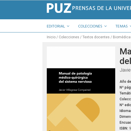
EDITORIAL
COLECCIONES
TEMAS
Inicio
Colecciones
Textos docentes
Biomédica
Ma
de
Javie
Año de
Nº pág
Temáti
Colecc
Nº edic
Idioma
Dimens
Encuad
ISBN:
9