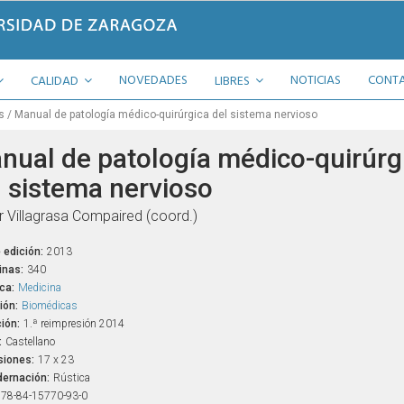
NOVEDADES
NOTICIAS
CONT
CALIDAD
LIBRES
s
Manual de patología médico-quirúrgica del sistema nervioso
nual de patología médico-quirúrg
l sistema nervioso
r Villagrasa Compaired (coord.)
 edición:
2013
inas:
340
ca:
Medicina
ión:
Biomédicas
ión:
1.ª reimpresión 2014
:
Castellano
iones:
17 x 23
ernación:
Rústica
78-84-15770-93-0