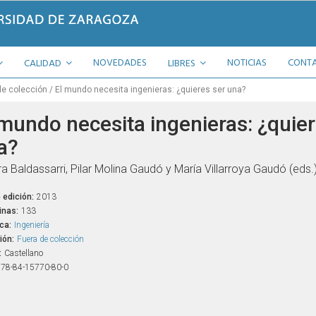
NOVEDADES
NOTICIAS
CONT
CALIDAD
LIBRES
de colección
El mundo necesita ingenieras: ¿quieres ser una?
 mundo necesita ingenieras: ¿quier
a?
a Baldassarri, Pilar Molina Gaudó y María Villarroya Gaudó (eds.
 edición:
2013
inas:
133
ca:
Ingeniería
ión:
Fuera de colección
:
Castellano
78-84-15770-80-0