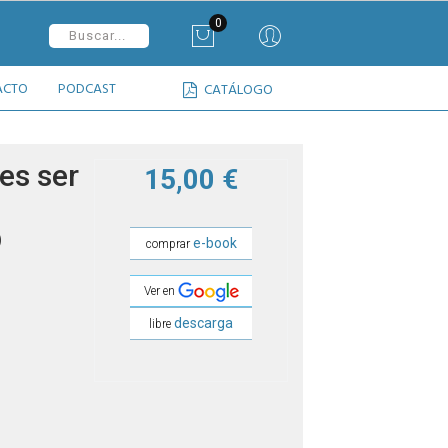
0
ACTO
PODCAST
CATÁLOGO
es ser
15,00 €
)
e-book
comprar
Ver en
descarga
libre