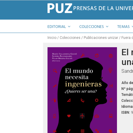
EDITORIAL
COLECCIONES
TEMAS
Inicio
Colecciones
Publicaciones unizar
Fuera 
El
un
Sandr
Año de
Nº pág
Temáti
Colecc
Idioma
ISBN:
9