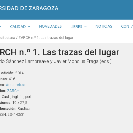
NOVEDADES
NOTICIAS
CONT
CALIDAD
LIBRES
uitectura
ZARCH n.º 1. Las trazas del lugar
RCH n.º 1. Las trazas del lugar
do Sánchez Lampreave y Javier Monclús Fraga (eds.)
 edición:
2014
inas:
416
ca:
Arquitectura
ión:
ZARCH
:
Cast., ingl., it., port.
iones:
19 x 27,5
ernación:
Rústica
SSN: 2341-0531