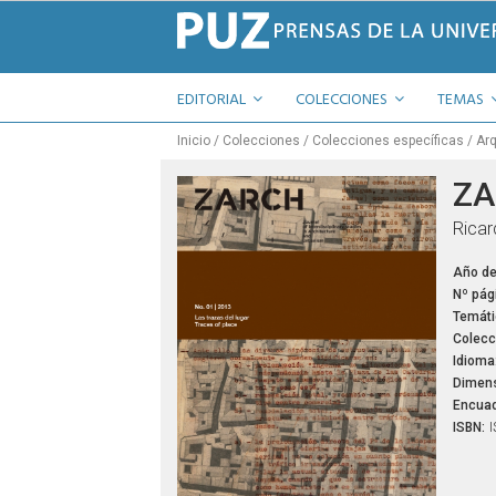
EDITORIAL
COLECCIONES
TEMAS
Inicio
Colecciones
Colecciones específicas
Arq
ZA
Ricar
Año de
Nº pág
Temáti
Colecc
Idioma
Dimens
Encuad
ISBN:
I