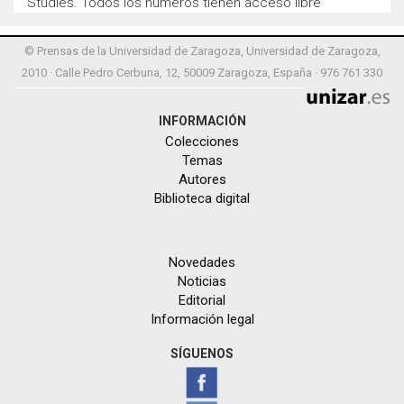
Studies. Todos los números tienen acceso libre
© Prensas de la Universidad de Zaragoza, Universidad de Zaragoza,
2010 · Calle Pedro Cerbuna, 12, 50009 Zaragoza, España · 976 761 330
INFORMACIÓN
Colecciones
Temas
Autores
Biblioteca digital
Novedades
Noticias
Editorial
Información legal
SÍGUENOS