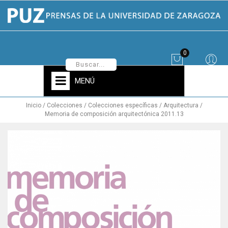
0
MENÚ
Inicio
Colecciones
Colecciones específicas
Arquitectura
Memoria de composición arquitectónica 2011.13