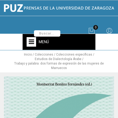
0
MENÚ
Inicio
Colecciones
Colecciones específicas
Estudios de Dialectología Árabe
Trabajo y palabra: dos formas de expresión de las mujeres de
Marruecos