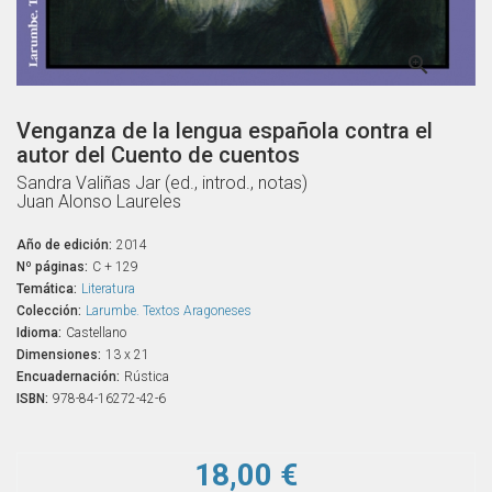

Venganza de la lengua española contra el
autor del Cuento de cuentos
Sandra Valiñas Jar (ed., introd., notas)
Juan Alonso Laureles
Año de edición:
2014
Nº páginas:
C + 129
Temática:
Literatura
Colección:
Larumbe. Textos Aragoneses
Idioma:
Castellano
Dimensiones:
13 x 21
Encuadernación:
Rústica
ISBN:
978-84-16272-42-6
18,00 €