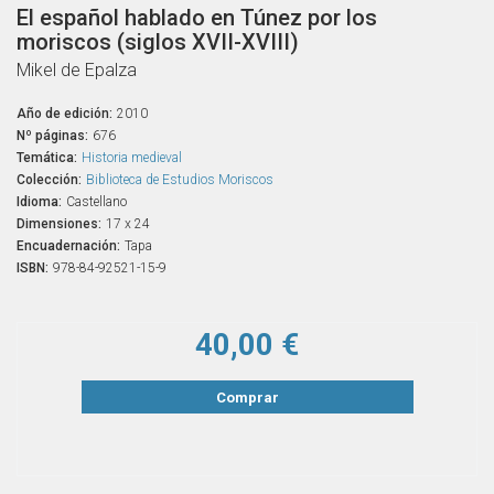
El español hablado en Túnez por los
moriscos (siglos XVII-XVIII)
Mikel de Epalza
Año de edición:
2010
Nº páginas:
676
Temática:
Historia medieval
Colección:
Biblioteca de Estudios Moriscos
Idioma:
Castellano
Dimensiones:
17 x 24
Encuadernación:
Tapa
ISBN:
978-84-92521-15-9
40,00 €
Comprar