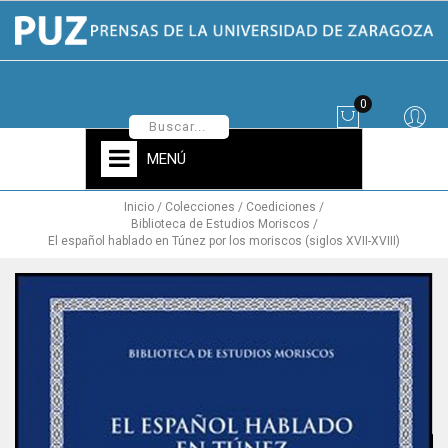
0
MENÚ
Inicio
Colecciones
Coediciones
Biblioteca de Estudios Moriscos
El español hablado en Túnez por los moriscos (siglos XVII-XVIII)