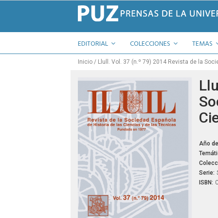
EDITORIAL
COLECCIONES
TEMAS
Inicio
Llull. Vol. 37 (n.º 79) 2014 Revista de la So
Llu
So
Ci
Año de
Temáti
Colecc
Serie:
ISBN: