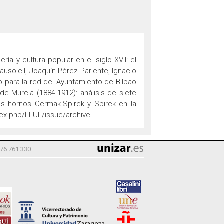
 y cultura popular en el siglo XVII: el
usoleil, Joaquín Pérez Pariente, Ignacio
o para la red del Ayuntamiento de Bilbao
e Murcia (1884-1912): análisis de siete
os hornos Cermak-Spirek y Spirek en la
ndex.php/LLUL/issue/archive
976 761 330