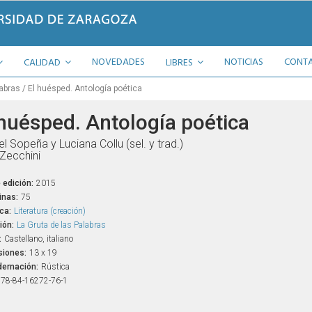
NOVEDADES
NOTICIAS
CONT
CALIDAD
LIBRES
labras
El huésped. Antología poética
 huésped. Antología poética
el Sopeña y Luciana Collu (sel. y trad.)
 Zecchini
 edición:
2015
inas:
75
ca:
Literatura (creación)
ión:
La Gruta de las Palabras
:
Castellano, italiano
iones:
13 x 19
ernación:
Rústica
78-84-16272-76-1