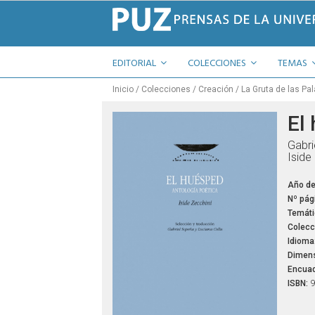
EDITORIAL
COLECCIONES
TEMAS
Inicio
Colecciones
Creación
La Gruta de las Pa
El
Gabri
Iside
Año de
Nº pág
Temáti
Colecc
Idioma
Dimens
Encuad
ISBN:
9