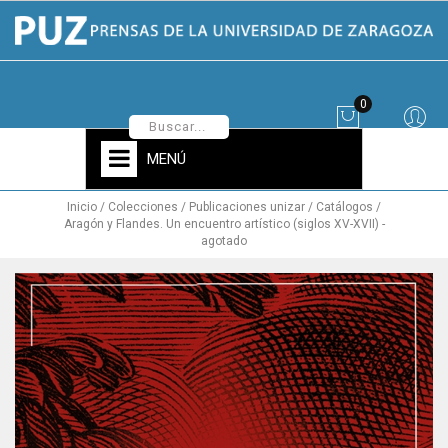
0
MENÚ
Inicio
Colecciones
Publicaciones unizar
Catálogos
Aragón y Flandes. Un encuentro artístico (siglos XV-XVII) -
agotado