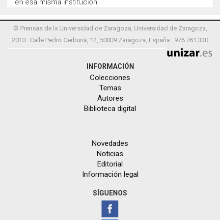
en esa misma institución .
© Prensas de la Universidad de Zaragoza, Universidad de Zaragoza,
2010 · Calle Pedro Cerbuna, 12, 50009 Zaragoza, España · 976 761 330
INFORMACIÓN
Colecciones
Temas
Autores
Biblioteca digital
Novedades
Noticias
Editorial
Información legal
SÍGUENOS