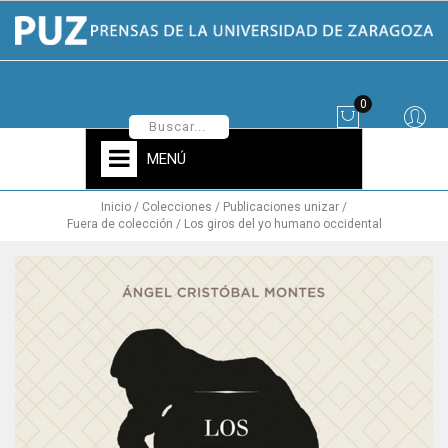
0
MENÚ
Inicio
Colecciones
Publicaciones unizar
Fuera de colección
Los giros del yo humano occidental