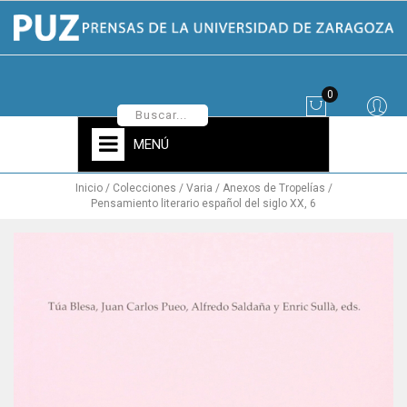
0
MENÚ
Inicio
Colecciones
Varia
Anexos de Tropelías
Pensamiento literario español del siglo XX, 6