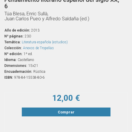
6
Túa Blesa, Enric Sullà,
Juan Carlos Pueo y Alfredo Saldaña (ed.)
Año de edición:
2013
Nº páginas:
230
Temática:
Literatura española (estudios)
Colección:
Anexos de Tropelías
Nº edición:
1ª ed.
Idioma:
Castellano
Dimensiones:
15x21
Encuadernación:
Rústica
ISBN:
978-84-15538-80-6
12,00 €
Comprar